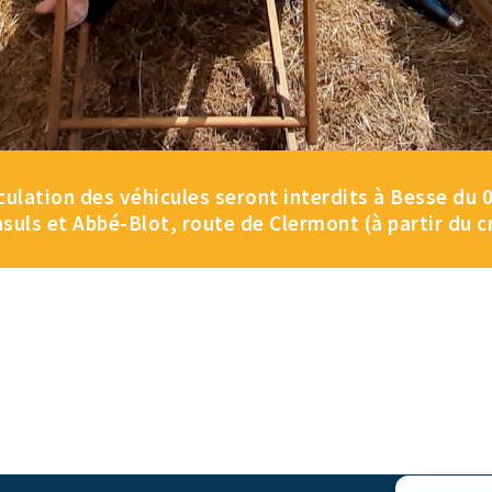
lation des véhicules seront interdits à Besse du 08
nsuls et Abbé-Blot, route de Clermont (à partir du c