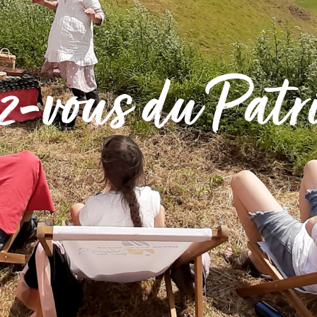
 COMMUNE
MON QUOTIDIEN
S DÉMARCHES
MES LOISIRS
z-vous du Patr