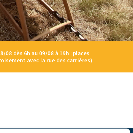
/08 dès 6h au 09/08 à 19h : places
roisement avec la rue des carrières)