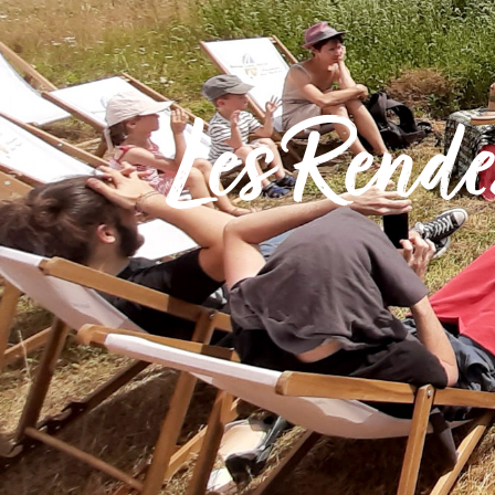
MA
ME
Les Rende