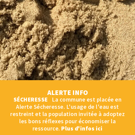
ALERTE INFO
SÉCHERESSE
La commune est placée en
Alerte Sécheresse. L'usage de l'eau est
restreint et la population invitée à adoptez
les bons réflexes pour économiser la
ressource.
Plus d'infos ici