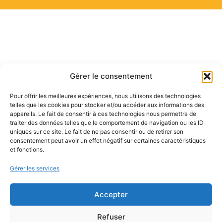
Gérer le consentement
Pour offrir les meilleures expériences, nous utilisons des technologies
À vous d'être les plus créatifs, Tibou sera le juge
telles que les cookies pour stocker et/ou accéder aux informations des
de concours, épatez-le !
appareils. Le fait de consentir à ces technologies nous permettra de
traiter des données telles que le comportement de navigation ou les ID
uniques sur ce site. Le fait de ne pas consentir ou de retirer son
consentement peut avoir un effet négatif sur certaines caractéristiques
et fonctions.
Gérer les services
Accepter
Refuser