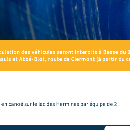
lation des véhicules seront interdits à Besse du 08
nsuls et Abbé-Blot, route de Clermont (à partir du c
 en canoë sur le lac des Hermines par équipe de 2 !