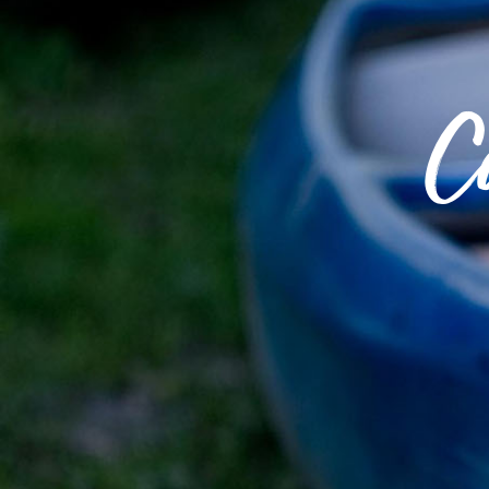
MA
ME
C