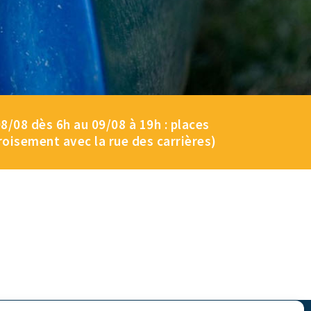
/08 dès 6h au 09/08 à 19h : places
roisement avec la rue des carrières)