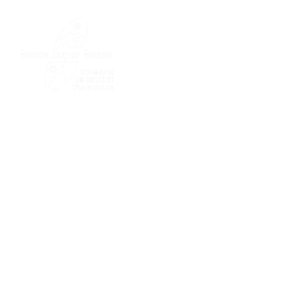
MA
ME
Expos