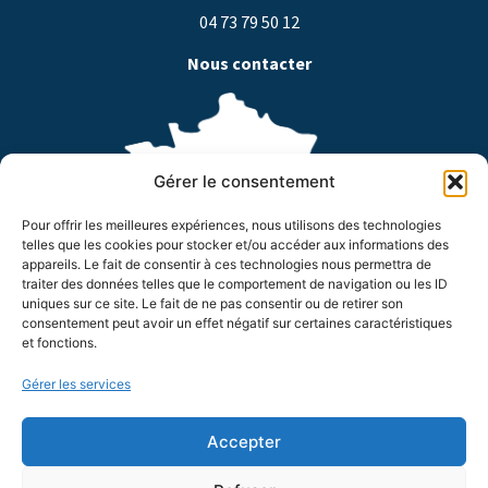
04 73 79 50 12
Nous contacter
Gérer le consentement
Pour offrir les meilleures expériences, nous utilisons des technologies
telles que les cookies pour stocker et/ou accéder aux informations des
appareils. Le fait de consentir à ces technologies nous permettra de
traiter des données telles que le comportement de navigation ou les ID
Horaires d’ouverture
uniques sur ce site. Le fait de ne pas consentir ou de retirer son
consentement peut avoir un effet négatif sur certaines caractéristiques
Du lundi au jeudi de 8h à 18h
et fonctions.
Le vendredi de 8h à 17h
Suivez-nous !
Gérer les services
Accepter