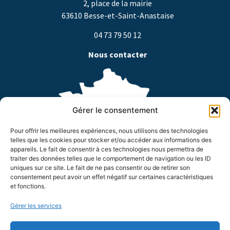
2, place de la mairie
63610 Besse-et-Saint-Anastaise
04 73 79 50 12
Nous contacter
Gérer le consentement
Pour offrir les meilleures expériences, nous utilisons des technologies
telles que les cookies pour stocker et/ou accéder aux informations des
appareils. Le fait de consentir à ces technologies nous permettra de
traiter des données telles que le comportement de navigation ou les ID
Horaires d’ouverture
uniques sur ce site. Le fait de ne pas consentir ou de retirer son
consentement peut avoir un effet négatif sur certaines caractéristiques
Du lundi au jeudi de 8h à 18h
et fonctions.
Le vendredi de 8h à 17h
Suivez-nous !
Gérer les services