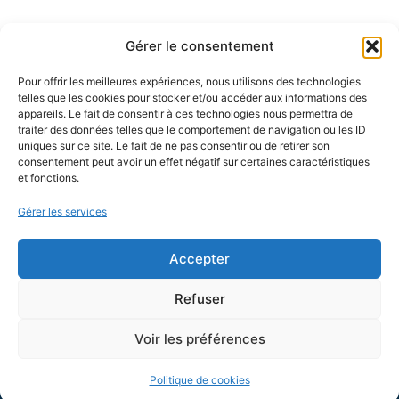
Gérer le consentement
Pour offrir les meilleures expériences, nous utilisons des technologies
telles que les cookies pour stocker et/ou accéder aux informations des
appareils. Le fait de consentir à ces technologies nous permettra de
traiter des données telles que le comportement de navigation ou les ID
uniques sur ce site. Le fait de ne pas consentir ou de retirer son
consentement peut avoir un effet négatif sur certaines caractéristiques
et fonctions.
Gérer les services
Accepter
Refuser
Commune de Besse-et-Saint-Anastaise
Voir les préférences
2, place de la mairie
63610 Besse-et-Saint-Anastaise
Politique de cookies
04 73 79 50 12