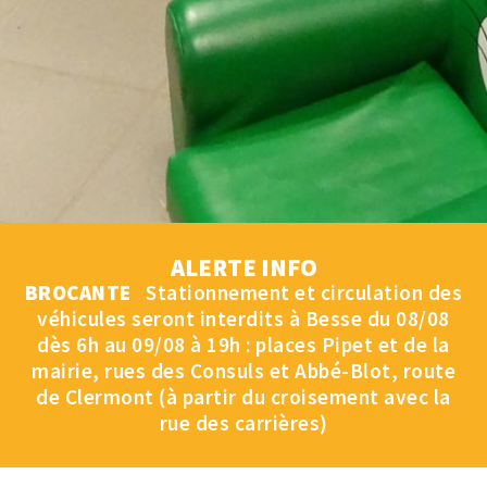
ALERTE INFO
BROCANTE
Stationnement et circulation des
véhicules seront interdits à Besse du 08/08
dès 6h au 09/08 à 19h : places Pipet et de la
mairie, rues des Consuls et Abbé-Blot, route
de Clermont (à partir du croisement avec la
rue des carrières)