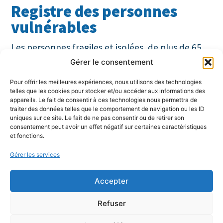
Registre des personnes
vulnérables
Les personnes fragiles et isolées, de plus de 65
ans (ou plus de 60 ans si inaptes au travail)
Gérer le consentement
résidant à leur domicile ou en situation de
Pour offrir les meilleures expériences, nous utilisons des technologies
handicap, peuvent bénéficier d’un
service de
telles que les cookies pour stocker et/ou accéder aux informations des
appareils. Le fait de consentir à ces technologies nous permettra de
veille pendant les périodes de canicule ou de
traiter des données telles que le comportement de navigation ou les ID
crise sanitaire (appels, courriers…)
.
uniques sur ce site. Le fait de ne pas consentir ou de retirer son
consentement peut avoir un effet négatif sur certaines caractéristiques
et fonctions.
Pour cela, elles doivent être inscrites sur le
Registre des personnes vulnérables du Centre
Gérer les services
communal d’Action sociale (CCAS).
Cette
inscription est nominative et peut se faire par
Accepter
l’intermédiaire d’un proche
. Le Registre est
Refuser
confidentiel et ne peut être consulté que par
des professionnels de la Commune ou du CCAS.