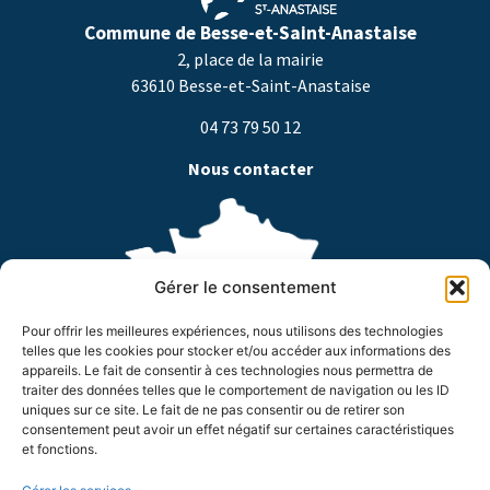
Commune de Besse-et-Saint-Anastaise
2, place de la mairie
63610 Besse-et-Saint-Anastaise
04 73 79 50 12
Nous contacter
Gérer le consentement
Pour offrir les meilleures expériences, nous utilisons des technologies
telles que les cookies pour stocker et/ou accéder aux informations des
appareils. Le fait de consentir à ces technologies nous permettra de
traiter des données telles que le comportement de navigation ou les ID
Horaires d’ouverture
uniques sur ce site. Le fait de ne pas consentir ou de retirer son
consentement peut avoir un effet négatif sur certaines caractéristiques
Du lundi au jeudi de 8h à 18h
et fonctions.
Le vendredi de 8h à 17h
Suivez-nous !