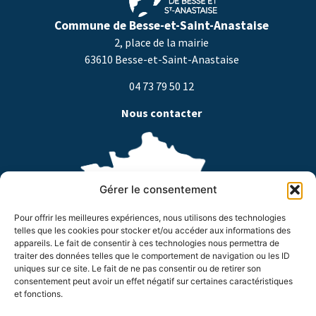
Commune de Besse-et-Saint-Anastaise
2, place de la mairie
63610 Besse-et-Saint-Anastaise
04 73 79 50 12
Nous contacter
Gérer le consentement
Pour offrir les meilleures expériences, nous utilisons des technologies
telles que les cookies pour stocker et/ou accéder aux informations des
appareils. Le fait de consentir à ces technologies nous permettra de
traiter des données telles que le comportement de navigation ou les ID
Horaires d’ouverture
uniques sur ce site. Le fait de ne pas consentir ou de retirer son
consentement peut avoir un effet négatif sur certaines caractéristiques
Du lundi au jeudi de 8h à 18h
et fonctions.
Le vendredi de 8h à 17h