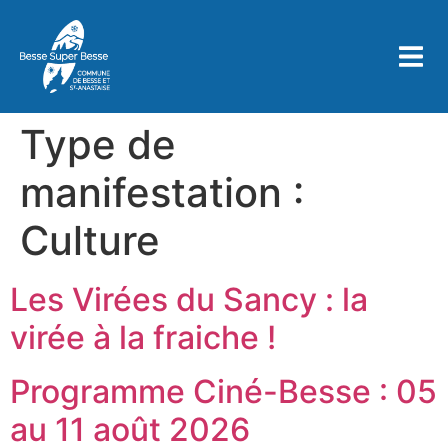
contenu
principal
Type de
manifestation :
Culture
Les Virées du Sancy : la
virée à la fraiche !
Programme Ciné-Besse : 05
au 11 août 2026