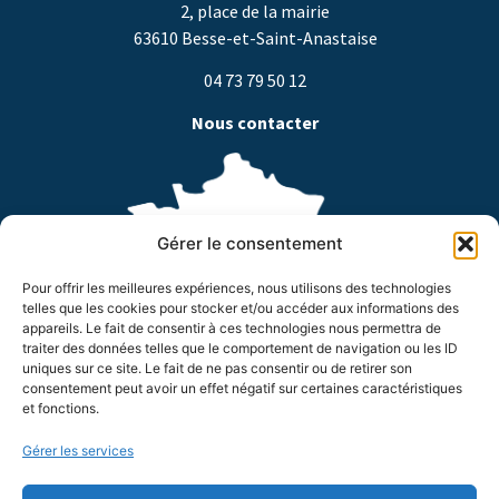
2, place de la mairie
63610 Besse-et-Saint-Anastaise
04 73 79 50 12
Nous contacter
Gérer le consentement
Pour offrir les meilleures expériences, nous utilisons des technologies
telles que les cookies pour stocker et/ou accéder aux informations des
appareils. Le fait de consentir à ces technologies nous permettra de
traiter des données telles que le comportement de navigation ou les ID
Horaires d’ouverture
uniques sur ce site. Le fait de ne pas consentir ou de retirer son
consentement peut avoir un effet négatif sur certaines caractéristiques
Du lundi au jeudi de 8h à 18h
et fonctions.
Le vendredi de 8h à 17h
Suivez-nous !
Gérer les services